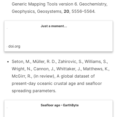
Generic Mapping Tools version 6. Geochemistry,
Geophysics, Geosystems,
20
, 5556–5564.
Just a moment...
doi.org
Seton, M., Müller, R. D., Zahirovic, S., Williams, S.,
Wright, N., Cannon, J., Whittaker, J., Matthews, K.,
McGirr, R., (in review), A global dataset of
present-day oceanic crustal age and seafloor
spreading parameters.
Seafloor age – EarthByte