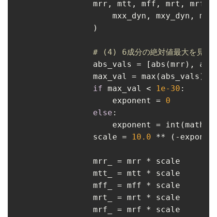
            mrr, mtt, mff, mrt, mrf, 
                mxx_dyn, mxy_dyn, mxz_
            )

# (4) 6成分の絶対値最大を見て 1
abs_vals
 = [abs(mrr), abs
max_val
 = max(abs_vals) 
i
if
 max_val < 
1
e-
30
:

exponent
 = 
0
else
:

exponent
 = int(math.f
scale
 = 
10.0
 ** (-exponen
mrr_
 = mrr * scale

mtt_
 = mtt * scale

mff_
 = mff * scale

mrt_
 = mrt * scale

mrf_
 = mrf * scale
