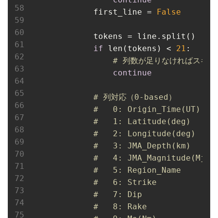
first_line
 = 
False
tokens
 = line.split()

if
 len(tokens) < 
21
:

# 列数が足りなければスキッ
continue
# 列対応（0-based）
#   0: Origin_Time(UT)
#   1: Latitude(deg)
#   2: Longitude(deg)
#   3: JMA_Depth(km)
#   4: JMA_Magnitude(Mj)
#   5: Region_Name
#   6: Strike
#   7: Dip
#   8: Rake