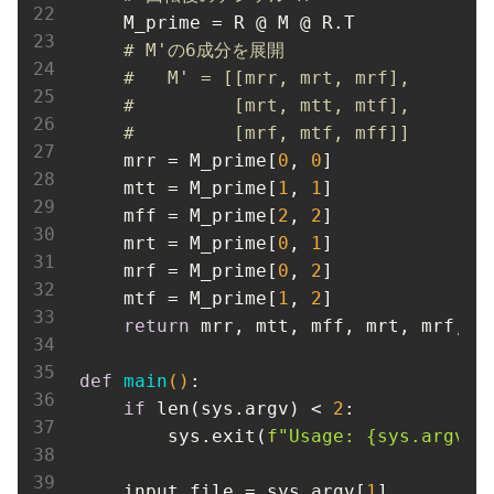
M_prime
 = R @ M @ R.T

# M'の6成分を展開
#   M' = [[mrr, mrt, mrf],
#         [mrt, mtt, mtf],
#         [mrf, mtf, mff]]
mrr
 = M_prime[
0
, 
0
]

mtt
 = M_prime[
1
, 
1
]

mff
 = M_prime[
2
, 
2
]

mrt
 = M_prime[
0
, 
1
]

mrf
 = M_prime[
0
, 
2
]

mtf
 = M_prime[
1
, 
2
]

return
 mrr, mtt, mff, mrt, mrf, mt
def
main
()
:
if
 len(sys.argv) < 
2
:

        sys.exit(
f
"Usage: 
{sys.argv[
0
input_file
 = sys.argv[
1
]
