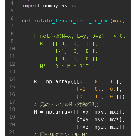
import
 numpy 
as
 np

def
rotate_tensor_fnet_to_cmt
(mxx, mx
""
"

    F-net座標(N=x, E=y, D=z) --> Glob
      R = [[ 0,  0, -1 ],

           [-1,  0,  0 ],

           [ 0,  1,  0 ]]

      M' = R * M * R^T

    "
""
R
 = np.array([[
0
.
,  
0
.
, 
-
1
.
],

                  [
-
1
.
, 
0
.
,  
0
.
],

                  [
0
.
,  
1
.
,  
0
.
]])

# 元のテンソルM（対称行列）
M
 = np.array([[mxx, mxy, mxz],

                  [mxy, myy, myz],

                  [mxz, myz, mzz]])

# 回転後のテンソル M'