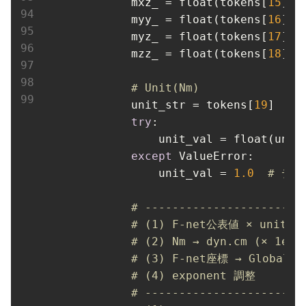
mxz_
 = float(tokens[
15
])

myy_
 = float(tokens[
16
])

myz_
 = float(tokens[
17
])

mzz_
 = float(tokens[
18
])

# Unit(Nm)
unit_str
 = tokens[
19
]  
# 
try
:

unit_val
 = float(unit_
except
 ValueError:

unit_val
 = 
1.0
# デ
# -----------------------
# (1) F-net公表値 × unit_v
# (2) Nm → dyn.cm (× 1e7)
# (3) F-net座標 → Global
# (4) exponent 調整
# -----------------------