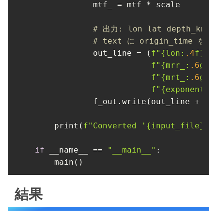
mtf_
 = mtf * scale

# 出力: lon lat depth_km mr
# text に origin_time
out_line
 = (
f
"
{lon:
.4
f}
{
f
"
{mrr_:
.6
g}
f
"
{mrt_:
.6
g}
f
"
{exponent:d
            f_out.write(out_line + 
"\
    print(
f
"Converted '
{input_file}
' 
if
__name__
 == 
"__main__"
:

    main()
結果