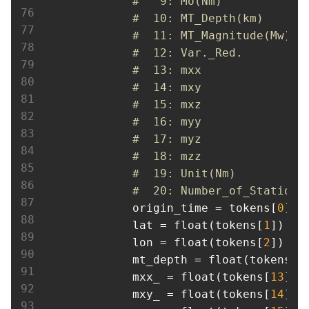
#   9: Mo(Nm)
#  10: MT_Depth(km)
#  11: MT_Magnitude(Mw)
#  12: Var._Red.
#  13: mxx
#  14: mxy
#  15: mxz
#  16: myy
#  17: myz
#  18: mzz
#  19: Unit(Nm)
#  20: Number_of_Stations
origin_time
 = tokens[
0
]  
lat
 = float(tokens[
1
])   
lon
 = float(tokens[
2
])   
mt_depth
 = float(tokens[
1
mxx_
 = float(tokens[
13
])

mxy_
 = float(tokens[
14
])
