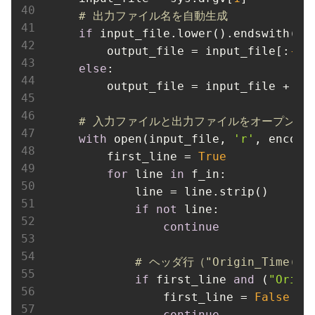
# 出力ファイル名を自動生成
if
 input_file.lower().endswith(
'.
output_file
 = input_file[:
-
4
]
else
:

output_file
 = input_file + 
'_
# 入力ファイルと出力ファイルをオープン
with
 open(input_file, 
'r'
, 
encodi
first_line
 = 
True
for
 line 
in
 f_in:

line
 = line.strip()

if
not
 line:

continue
# ヘッダ行（"Origin_Time(
if
 first_line 
and
 (
"Origi
first_line
 = 
False
continue