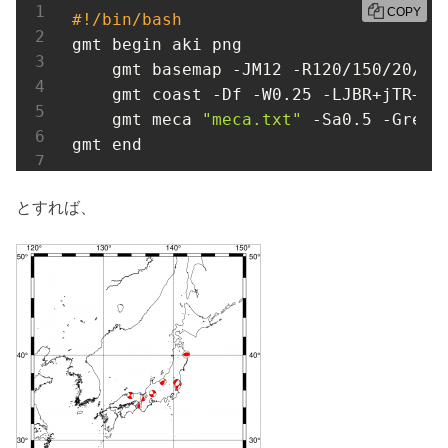
COPY
#!/bin/bash
gmt begin aki png

    gmt basemap -JM12 -R120/150/20/50 
    gmt coast -Df -W0.25 -LJBR+jTR+o0/
    gmt meca 
"meca.txt"
 -Sa0.5 -Gred

gmt end
とすれば、