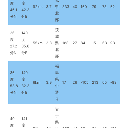
城
度
度
92km
3.7
県
333
40
160
79
78
52
46.1
42.3
北
分N
分E
部
茨
36
140
城
度
度
55km
3.3
県
188
27
84
15
63
93
27.2
35.8
北
分N
分E
部
福
36
140
島
度
度
県
6km
3.9
17
26
-105
213
65
-83
53.8
32.3
中
分N
分E
通
り
岩
手
40
141
県
度
度