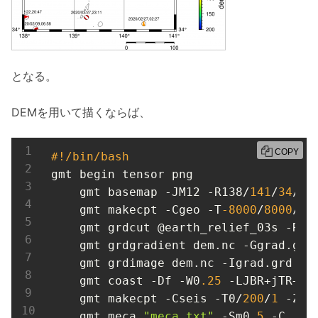
となる。
DEMを用いて描くならば、
COPY
#!/bin/bash
gmt begin tensor png

    gmt basemap -JM12 -R138/
141
/
34
/
36
    gmt makecpt -Cgeo -T
-8000
/
8000
/
20
    gmt grdcut @earth_relief_03s -R13
    gmt grdgradient dem.nc -Ggrad.grd
    gmt grdimage dem.nc -Igrad.grd -C

    gmt coast -Df -W0
.25
 -LJBR+jTR+o0
    gmt makecpt -Cseis -T0/
200
/
1
 -Z

    gmt meca 
"meca.txt"
 -Sm0
.5
 -C
