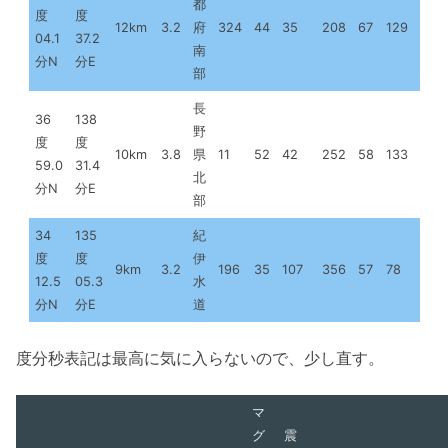
都
度
度
12km
3.2
府
324
44
35
208
67
129
04.1
37.2
南
分N
分E
部
長
36
138
野
度
度
10km
3.8
県
11
52
42
252
58
133
59.0
31.4
北
分N
分E
部
34
135
紀
度
度
伊
9km
3.2
196
35
107
356
57
78
12.5
05.3
水
分N
分E
道
度分秒表記は最高に気に入らないので、少し直す。
マ
グ
震