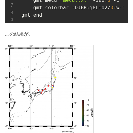
    gmt meca 
"meca.txt"
 -Sa0
.5
 -C

    gmt colorbar -DJBR+jBL+o2/
0
+w
-5
/
0
gmt end
この結果が、