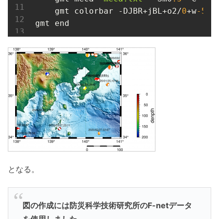
    gmt colorbar -DJBR+jBL+o2/
0
+w
-5
/
0
gmt end
となる。
図の作成には防災科学技術研究所のF-netデータ