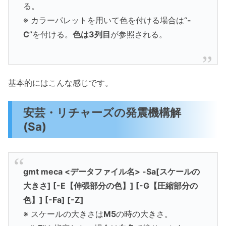
る。
※ カラーパレットを用いて色を付ける場合は“
-
C
”を付ける。
色は3列目
が参照される。
基本的にはこんな感じです。
安芸・リチャーズの発震機構解
(Sa)
gmt meca <データファイル名> -Sa[スケールの
大きさ] [-E【伸張部分の色】] [-G【圧縮部分の
色】] [-Fa] [-Z]
※ スケールの大きさは
M5
の時の大きさ。