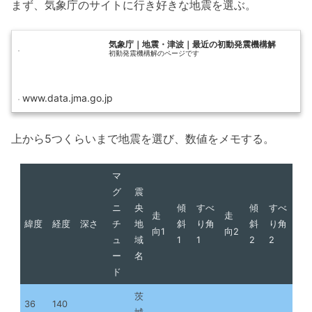
まず、気象庁のサイトに行き好きな地震を選ぶ。
気象庁｜地震・津波｜最近の初動発震機構解
初動発震機構解のページです
www.data.jma.go.jp
上から5つくらいまで地震を選び、数値をメモする。
マ
グ
震
ニ
央
傾
すべ
傾
すべ
走
走
緯度
経度
深さ
チ
地
斜
り角
斜
り角
向1
向2
ュ
域
1
1
2
2
ー
名
ド
茨
36
140