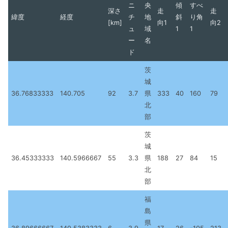
ニ
央
傾
すべ
深さ
走
走
緯度
経度
チ
地
斜
り角
[km]
向1
向2
ュ
域
1
1
ー
名
ド
茨
城
36.76833333
140.705
92
3.7
県
333
40
160
79
北
部
茨
城
36.45333333
140.5966667
55
3.3
県
188
27
84
15
北
部
福
島
県