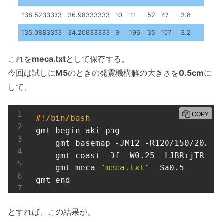
138.5233333
36.98333333
10
11
52
42
3.8
135.0883333
34.20833333
9
196
35
107
3.2
これを
meca.txt
として保存する。
今回は試しに
M5
のときの発震機構解の大きさを
0.5cm
に
して、
COPY
#!/bin/bash
gmt begin aki png

    gmt basemap -JM12 -R120/150/20/50 
    gmt coast -Df -W0.25 -LJBR+jTR+o0/
    gmt meca 
"meca.txt"
 -Sa0.5

gmt end
とすれば、この結果が、