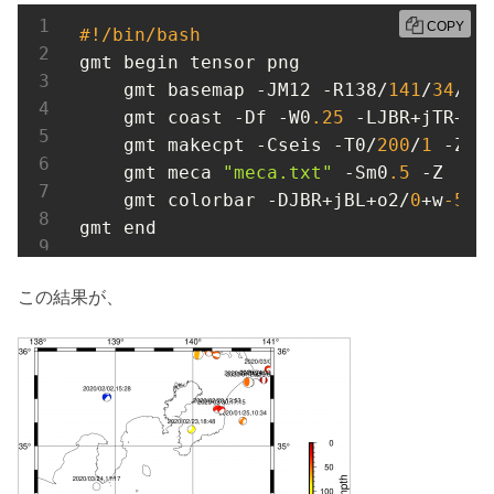
COPY
#!/bin/bash
gmt begin tensor png

    gmt basemap -JM12 -R138/
141
/
34
/
36
    gmt coast -Df -W0
.25
 -LJBR+jTR+o0
    gmt makecpt -Cseis -T0/
200
/
1
 -Z

    gmt meca 
"meca.txt"
 -Sm0
.5
 -Z

    gmt colorbar -DJBR+jBL+o2/
0
+w
-5
/
0
gmt end
この結果が、