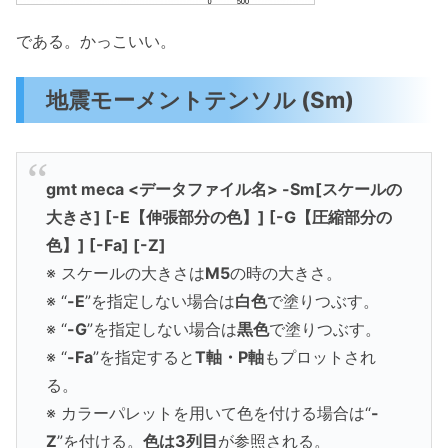
である。かっこいい。
地震モーメントテンソル (Sm)
gmt meca <データファイル名> -Sm[スケールの
大きさ] [-E【伸張部分の色】] [-G【圧縮部分の
色】] [-Fa] [-Z]
※ スケールの大きさは
M5
の時の大きさ。
※ “
-E
”を指定しない場合は
白色
で塗りつぶす。
※ “
-G
”を指定しない場合は
黒色
で塗りつぶす。
※ “
-Fa
”を指定すると
T軸・P軸
もプロットされ
る。
※ カラーパレットを用いて色を付ける場合は“
-
Z
”を付ける。
色は3列目
が参照される。