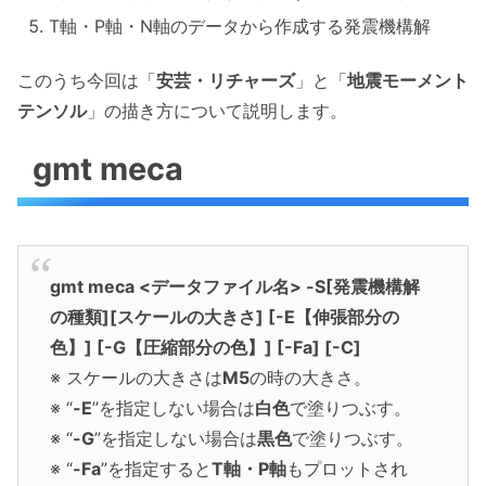
T軸・P軸・N軸のデータから作成する発震機構解
このうち今回は「
安芸・リチャーズ
」と「
地震モーメント
テンソル
」の描き方について説明します。
gmt meca
gmt meca <データファイル名> -S[発震機構解
の種類][スケールの大きさ] [-E【伸張部分の
色】] [-G【圧縮部分の色】] [-Fa] [-C]
※ スケールの大きさは
M5
の時の大きさ。
※ “
-E
”を指定しない場合は
白色
で塗りつぶす。
※ “
-G
”を指定しない場合は
黒色
で塗りつぶす。
※ “
-Fa
”を指定すると
T軸・P軸
もプロットされ