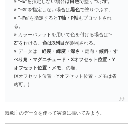
※ “
-E
”を指定しない場合は
白色
で塗りつぶす。
※ “
-G
”を指定しない場合は
黒色
で塗りつぶす。
※ “
-Fa
”を指定すると
T軸・P軸
もプロットされ
る。
※ カラーパレットを用いて色を付ける場合は“
-
Z
”を付ける。
色は3列目
が参照される。
※ データは「
経度・緯度・深さ・走向・傾斜・す
べり角・マグニチュード・Xオフセット位置・Y
オフセット位置・メモ
」の順。
(Xオフセット位置・Yオフセット位置・メモは省
略可。)
気象庁のデータを使って実際に描いてみよう。