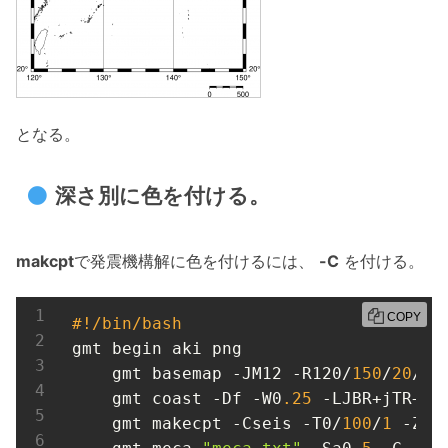
となる。
深さ別に色を付ける。
makcpt
で発震機構解に色を付けるには、
-C
を付ける。
COPY
#!/bin/bash
gmt begin aki png

    gmt basemap -JM12 -R120/
150
/
20
/
50
    gmt coast -Df -W0
.25
 -LJBR+jTR+o0
    gmt makecpt -Cseis -T0/
100
/
1
 -Z
