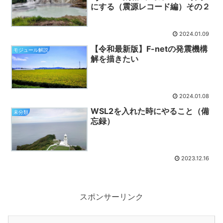
にする（震源レコード編）その２
2024.01.09
【令和最新版】F-netの発震機構
モジュール解説
解を描きたい
2024.01.08
WSL2を入れた時にやること（備
未分類
忘録）
2023.12.16
スポンサーリンク