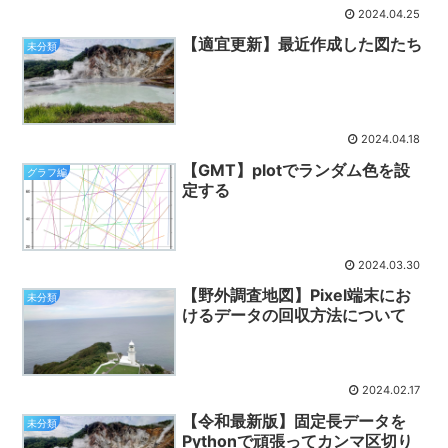
2024.04.25
【適宜更新】最近作成した図たち
未分類
2024.04.18
【GMT】plotでランダム色を設
グラフ編
定する
2024.03.30
【野外調査地図】Pixel端末にお
未分類
けるデータの回収方法について
2024.02.17
【令和最新版】固定長データを
未分類
Pythonで頑張ってカンマ区切り