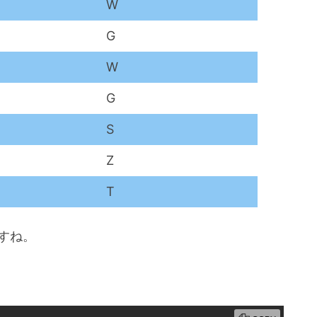
W
G
W
G
S
Z
T
ですね。