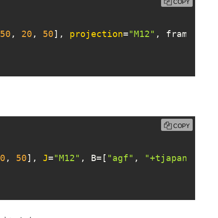
COPY
50
, 
20
, 
50
], 
projection
=
"M12"
, frame=[
"a
COPY
0
, 
50
], 
J
=
"M12"
, B=[
"agf"
, 
"+tjapan"
])
