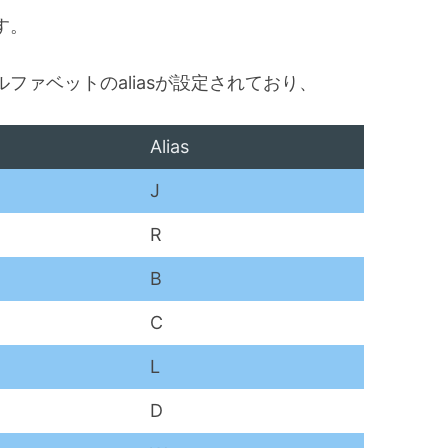
す。
ファベットのaliasが設定されており、
Alias
J
R
B
C
L
D