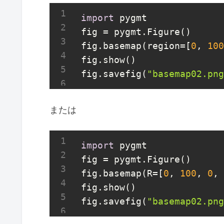
import
 pygmt

fig = pygmt.Figure()

fig.basemap(region=[
0
, 
100
fig.show()

fig.savefig(
"basemap02.png
または
import
 pygmt

fig = pygmt.Figure()

fig.basemap(R=[
0
, 
100
, 
0
, 
fig.show()

fig.savefig(
"basemap02.png