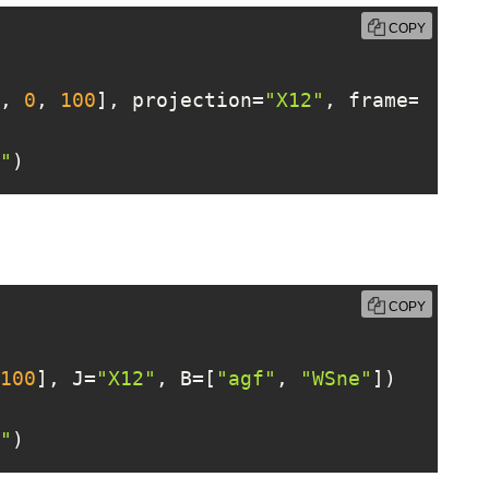
COPY
, 
0
, 
100
], projection=
"X12"
, frame=[
"agf
"
)
COPY
100
], J=
"X12"
, B=[
"agf"
, 
"WSne"
])

"
)