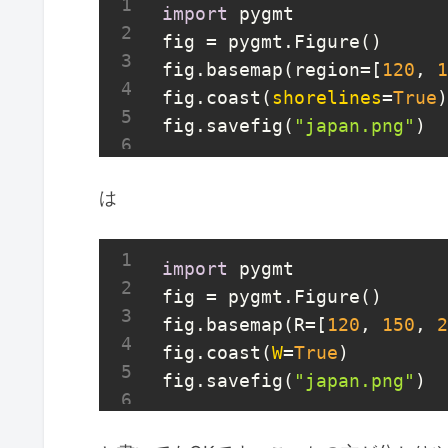
import
 pygmt

fig = pygmt.Figure()

fig.basemap(region=[
120
, 
1
fig.coast(
shorelines
=
True
)

fig.savefig(
"japan.png"
)
は
import
 pygmt

fig = pygmt.Figure()

fig.basemap(R=[
120
, 
150
, 
2
fig.coast(
W
=
True
)

fig.savefig(
"japan.png"
)