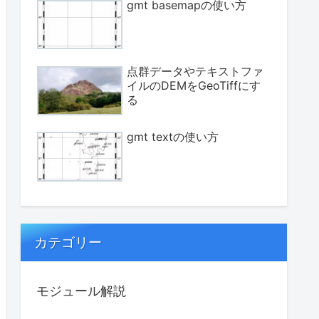
gmt basemapの使い方
"
, 
"WSne"
])

点群データやテキストファ
イルのDEMをGeoTiffにす
る
gmt textの使い方
カテゴリー
モジュール解説