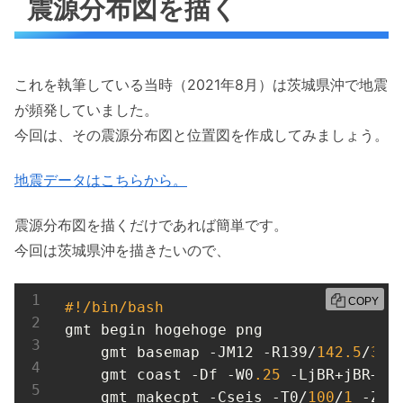
震源分布図を描く
これを執筆している当時（2021年8月）は茨城県沖で地震
が頻発していました。
今回は、その震源分布図と位置図を作成してみましょう。
地震データはこちらから。
震源分布図を描くだけであれば簡単です。
今回は茨城県沖を描きたいので、
COPY
#!/bin/bash
gmt begin hogehoge png

    gmt basemap -JM12 -R139/
142.5
/
34.
    gmt coast -Df -W0
.25
 -LjBR+jBR+o0
    gmt makecpt -Cseis -T0/
100
/
1
 -Z
