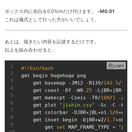
ボックス内に余白を0.01cmだけ付けます。
-M0.01
これは儀式として行った方がいいでしょう。
あとは、描きたい内容を記述するだけです。
以上を組み合わせると、
COPY
#!/bin/bash
gmt begin hogehoge png

    gmt basemap -JM12 -R139/
142.5
/
34.
    gmt coast -Df -W0
.25
 -LjBR+jBR+o0
    gmt makecpt -Cseis -T0/
100
/
1
 -Z

    gmt plot 
"jishin.csv"
 -Sc -C -W0
.
    gmt colorbar -DJBR+jBL+o1
.5
/
0
+w
-5
    gmt inset begin -DjBR+w2/
1.7
+o0
.1
        gmt 
set
 MAP_FRAME_TYPE = 
"pla