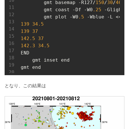
        gmt basemap -R127/
150
/
30
/
46
 -B
        gmt coast -Df -W0
.25
 -Glightbr
        gmt plot -W0
.5
139
34.5
139
37
142.5
37
142.3
34.5
END

    gmt inset end

gmt end
となり、この結果は