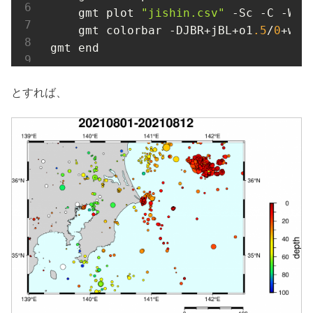
    gmt plot 
"jishin.csv"
 -Sc -C -W0
.
    gmt colorbar -DJBR+jBL+o1
.5
/
0
+w
-5
gmt end
とすれば、