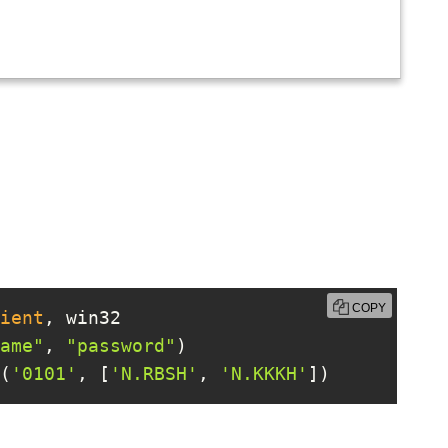
COPY
ient
, win32

ame"
, 
"password"
)

(
'0101'
, [
'N.RBSH'
, 
'N.KKKH'
])