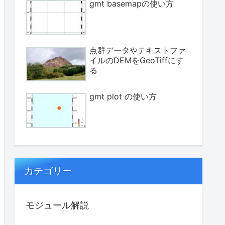
gmt basemapの使い方
点群データやテキストファ
イルのDEMをGeoTiffにす
る
gmt plot の使い方
カテゴリー
モジュール解説