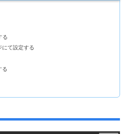
する
ージにて設定する
する